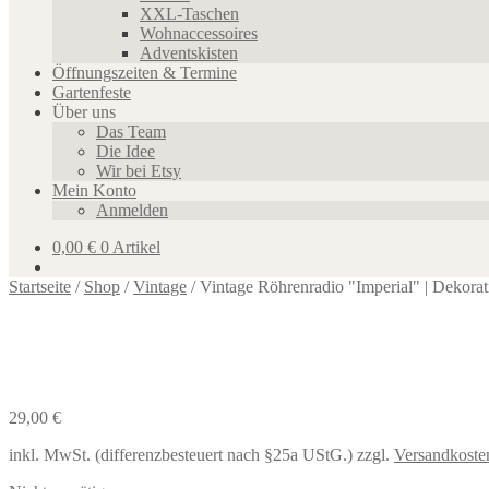
XXL-Taschen
Wohnaccessoires
Adventskisten
Öffnungszeiten & Termine
Gartenfeste
Über uns
Das Team
Die Idee
Wir bei Etsy
Mein Konto
Anmelden
0,00
€
0 Artikel
Startseite
/
Shop
/
Vintage
/
Vintage Röhrenradio "Imperial" | Dekorat
29,00
€
inkl. MwSt. (differenzbesteuert nach §25a UStG.)
zzgl.
Versandkoste