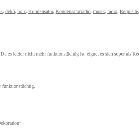
ik
,
deko
,
holz
,
Kondensator
,
Kondensatorradio
,
musik
,
radio
,
Requisite
Da es leider nicht mehr funktionstüchtig ist, eignet es sich super als R
 funktionstüchtig.
Dekoration“