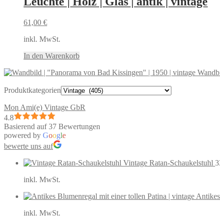
Leuchte | Holz | Glas | antik | vintage
61,00
€
inkl. MwSt.
In den Warenkorb
Wandbi
Produktkategorien
Mon Ami(e) Vintage GbR
4.8
Basierend auf 37 Bewertungen
powered by
G
o
o
g
l
e
bewerte uns auf
Vintage Ratan-Schaukelstuhl
3
inkl. MwSt.
Antikes
inkl. MwSt.