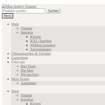
Zur
Zum
Navigation
Inhalt
Suche
Suchen
springen
springen
nach:
Menü
Shop
Vintage
Interieur
Kerzen
XXL-Taschen
Wohnaccessoires
Adventskisten
Öffnungszeiten & Termine
Gartenfeste
Über uns
Das Team
Die Idee
Wir bei Etsy
Mein Konto
Anmelden
Shop
Vintage
Interieur
Kerzen