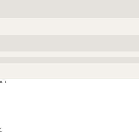
ion
n