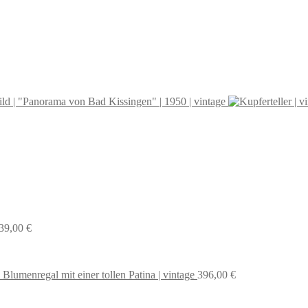
ld | "Panorama von Bad Kissingen" | 1950 | vintage
39,00
€
 Blumenregal mit einer tollen Patina | vintage
396,00
€