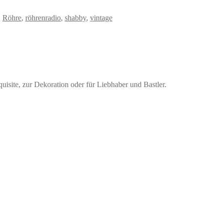
,
Röhre
,
röhrenradio
,
shabby
,
vintage
equisite, zur Dekoration oder für Liebhaber und Bastler.