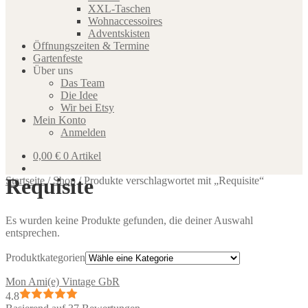
XXL-Taschen
Wohnaccessoires
Adventskisten
Öffnungszeiten & Termine
Gartenfeste
Über uns
Das Team
Die Idee
Wir bei Etsy
Mein Konto
Anmelden
0,00
€
0 Artikel
Requisite
Startseite
/
Shop
/
Produkte verschlagwortet mit „Requisite“
Es wurden keine Produkte gefunden, die deiner Auswahl
entsprechen.
Produktkategorien
Mon Ami(e) Vintage GbR
4.8