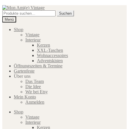
Zur
Zum
Navigation
Inhalt
Suche
Suchen
springen
springen
nach:
Menü
Shop
Vintage
Interieur
Kerzen
XXL-Taschen
Wohnaccessoires
Adventskisten
Öffnungszeiten & Termine
Gartenfeste
Über uns
Das Team
Die Idee
Wir bei Etsy
Mein Konto
Anmelden
Shop
Vintage
Interieur
Kerzen