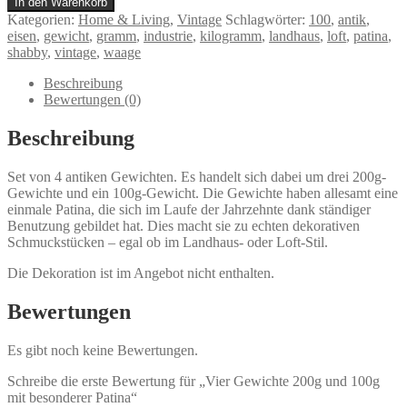
In den Warenkorb
Gewichte
Kategorien:
Home & Living
,
Vintage
Schlagwörter:
100
,
antik
,
200g
eisen
,
gewicht
,
gramm
,
industrie
,
kilogramm
,
landhaus
,
loft
,
patina
,
und
shabby
,
vintage
,
waage
100g
mit
Beschreibung
besonderer
Bewertungen (0)
Patina
Menge
Beschreibung
Set von 4 antiken Gewichten. Es handelt sich dabei um drei 200g-
Gewichte und ein 100g-Gewicht. Die Gewichte haben allesamt eine
einmale Patina, die sich im Laufe der Jahrzehnte dank ständiger
Benutzung gebildet hat. Dies macht sie zu echten dekorativen
Schmuckstücken – egal ob im Landhaus- oder Loft-Stil.
Die Dekoration ist im Angebot nicht enthalten.
Bewertungen
Es gibt noch keine Bewertungen.
Schreibe die erste Bewertung für „Vier Gewichte 200g und 100g
mit besonderer Patina“