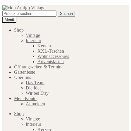
Zur
Zum
Navigation
Inhalt
Suche
Suchen
springen
springen
nach:
Menü
Shop
Vintage
Interieur
Kerzen
XXL-Taschen
Wohnaccessoires
Adventskisten
Öffnungszeiten & Termine
Gartenfeste
Über uns
Das Team
Die Idee
Wir bei Etsy
Mein Konto
Anmelden
Shop
Vintage
Interieur
Kerzen