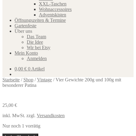
XXL-Taschen
Wohnaccessoires
Adventskisten
Öffnungszeiten & Termine
Gartenfeste
Über uns
Das Team
Die Idee
Wir bei Etsy
Mein Konto
Anmelden
0,00
€
0 Artikel
Startseite
/
Shop
/
Vintage
/
Vier Gewichte 200g und 100g mit
besonderer Patina
25,00
€
inkl. MwSt.
zzgl.
Versandkosten
Nur noch 1 vorrätig
Vier