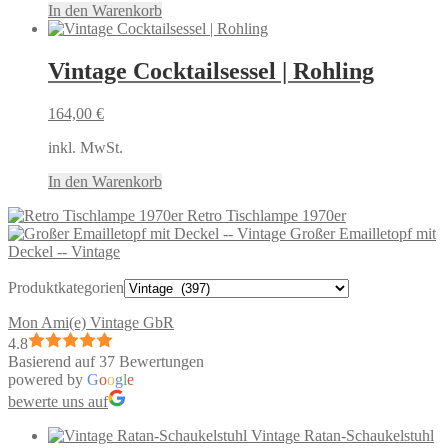
In den Warenkorb
Vintage Cocktailsessel | Rohling
164,00
€
inkl. MwSt.
In den Warenkorb
Retro Tischlampe 1970er
Großer Emailletopf mit
Deckel -- Vintage
Produktkategorien
Mon Ami(e) Vintage GbR
4.8
Basierend auf 37 Bewertungen
powered by
G
o
o
g
l
e
bewerte uns auf
Vintage Ratan-Schaukelstuhl