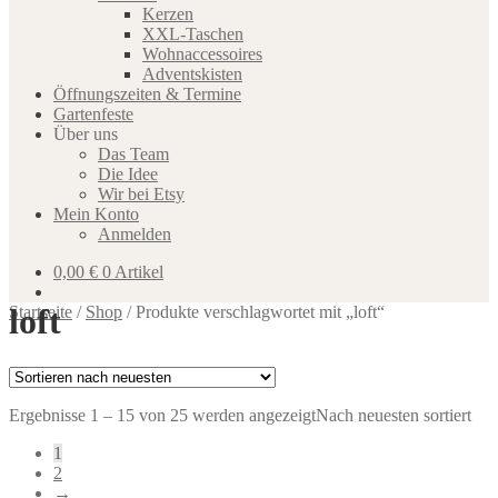
Kerzen
XXL-Taschen
Wohnaccessoires
Adventskisten
Öffnungszeiten & Termine
Gartenfeste
Über uns
Das Team
Die Idee
Wir bei Etsy
Mein Konto
Anmelden
0,00
€
0 Artikel
loft
Startseite
/
Shop
/
Produkte verschlagwortet mit „loft“
Ergebnisse 1 – 15 von 25 werden angezeigt
Nach neuesten sortiert
1
2
→