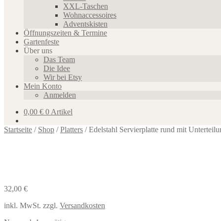
XXL-Taschen
Wohnaccessoires
Adventskisten
Öffnungszeiten & Termine
Gartenfeste
Über uns
Das Team
Die Idee
Wir bei Etsy
Mein Konto
Anmelden
0,00
€
0 Artikel
Startseite
/
Shop
/
Platters
/
Edelstahl Servierplatte rund mit Unterteilu
32,00
€
inkl. MwSt.
zzgl.
Versandkosten