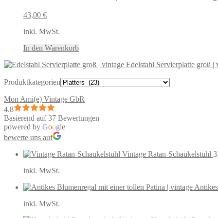
43,00
€
inkl. MwSt.
In den Warenkorb
Edelstahl Servierplatte groß | 
Produktkategorien
Mon Ami(e) Vintage GbR
4.8
Basierend auf 37 Bewertungen
powered by
G
o
o
g
l
e
bewerte uns auf
Vintage Ratan-Schaukelstuhl
3
inkl. MwSt.
Antikes
inkl. MwSt.