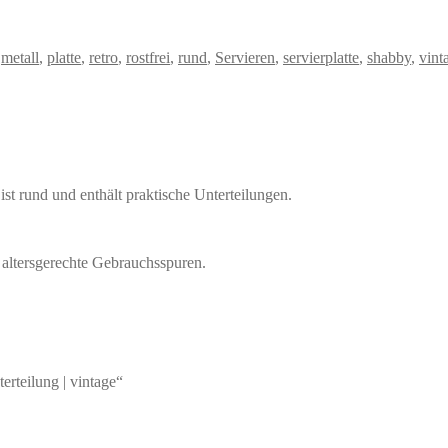
,
metall
,
platte
,
retro
,
rostfrei
,
rund
,
Servieren
,
servierplatte
,
shabby
,
vint
 ist rund und enthält praktische Unterteilungen.
e altersgerechte Gebrauchsspuren.
erteilung | vintage“