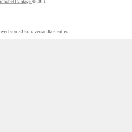
uthobel | vintage
98,00
€
lwert von 30 Euro versandkostenfrei.