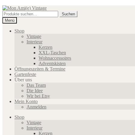
Zur
Zum
Navigation
Inhalt
Suche
Suchen
springen
springen
nach:
Menü
Shop
Vintage
Interieur
Kerzen
XXL-Taschen
Wohnaccessoires
Adventskisten
Öffnungszeiten & Termine
Gartenfeste
Über uns
Das Team
Die Idee
Wir bei Etsy
Mein Konto
Anmelden
Shop
Vintage
Interieur
Kerzen