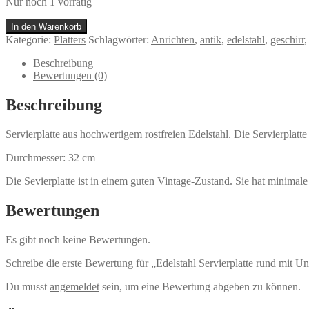
Nur noch 1 vorrätig
Edelstahl
In den Warenkorb
Servierplatte
Kategorie:
Platters
Schlagwörter:
Anrichten
,
antik
,
edelstahl
,
geschirr
rund
mit
Beschreibung
Unterteilung
Bewertungen (0)
|
vintage
Beschreibung
Menge
Servierplatte aus hochwertigem rostfreien Edelstahl. Die Servierplatte
Durchmesser: 32 cm
Die Sevierplatte ist in einem guten Vintage-Zustand. Sie hat minimal
Bewertungen
Es gibt noch keine Bewertungen.
Schreibe die erste Bewertung für „Edelstahl Servierplatte rund mit Unt
Du musst
angemeldet
sein, um eine Bewertung abgeben zu können.