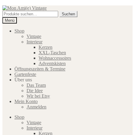
Zur
Zum
Navigation
Inhalt
Suche
Suchen
springen
springen
nach:
Menü
Shop
Vintage
Interieur
Kerzen
XXL-Taschen
Wohnaccessoires
Adventskisten
Öffnungszeiten & Termine
Gartenfeste
Über uns
Das Team
Die Idee
Wir bei Etsy
Mein Konto
Anmelden
Shop
Vintage
Interieur
Kerzen