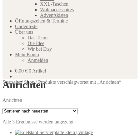
XXL-Taschen
Wohnaccessoires
Adventskisten
Öffnungszeiten & Termine
Gartenfeste
Über uns
Das Team
Die Idee
Wir bei Etsy
Mein Konto
Anmelden
0,00
€
0 Artikel
Anrichten
Startseite
/
Shop
/
Produkte verschlagwortet mit „Anrichten“
Anrichten
Nach
Alle 3 Ergebnisse werden angezeigt
neuesten
sortiert