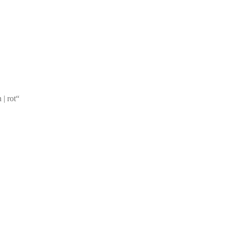
| rot“