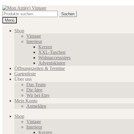
Zur
Zum
Navigation
Inhalt
Suche
Suchen
springen
springen
nach:
Menü
Shop
Vintage
Interieur
Kerzen
XXL-Taschen
Wohnaccessoires
Adventskisten
Öffnungszeiten & Termine
Gartenfeste
Über uns
Das Team
Die Idee
Wir bei Etsy
Mein Konto
Anmelden
Shop
Vintage
Interieur
Kerzen