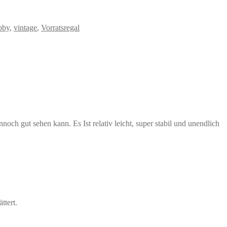
bby
,
vintage
,
Vorratsregal
ch gut sehen kann. Es Ist relativ leicht, super stabil und unendlich
ttert.