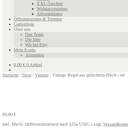
XXL-Taschen
Wohnaccessoires
Adventskisten
Öffnungszeiten & Termine
Gartenfeste
Über uns
Das Team
Die Idee
Wir bei Etsy
Mein Konto
Anmelden
0,00
€
0 Artikel
Startseite
/
Shop
/
Vintage
/
Vintage Regal aus gelochtem Blech | rot
69,00
€
inkl. MwSt. (differenzbesteuert nach §25a UStG.)
zzgl.
Versandkoste