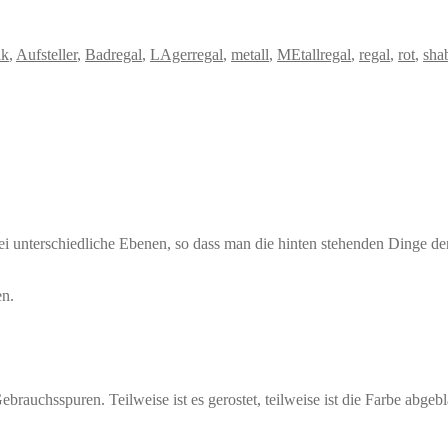
ik
,
Aufsteller
,
Badregal
,
LAgerregal
,
metall
,
MEtallregal
,
regal
,
rot
,
sha
 unterschiedliche Ebenen, so dass man die hinten stehenden Dinge denno
en.
rauchsspuren. Teilweise ist es gerostet, teilweise ist die Farbe abgeblä