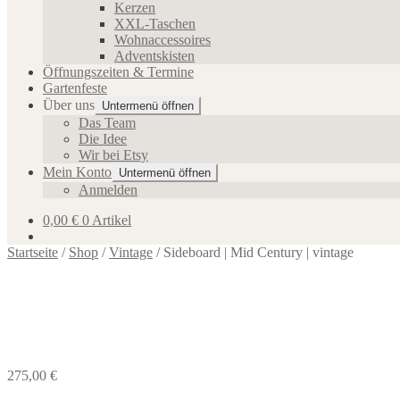
Kerzen
XXL-Taschen
Wohnaccessoires
Adventskisten
Öffnungszeiten & Termine
Gartenfeste
Über uns
Untermenü öffnen
Das Team
Die Idee
Wir bei Etsy
Mein Konto
Untermenü öffnen
Anmelden
0,00
€
0 Artikel
Startseite
/
Shop
/
Vintage
/
Sideboard | Mid Century | vintage
275,00
€