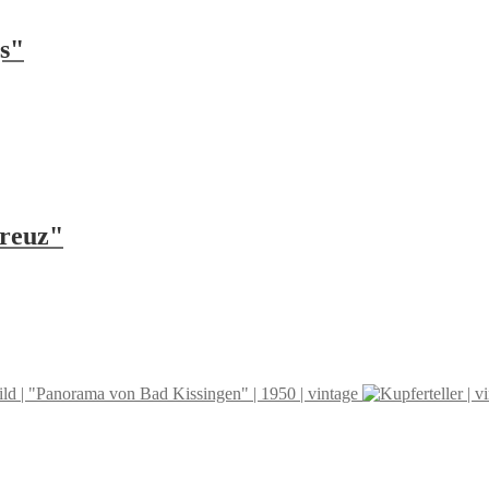
gs"
kreuz"
ld | "Panorama von Bad Kissingen" | 1950 | vintage