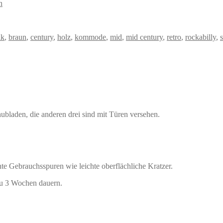
n
ik
,
braun
,
century
,
holz
,
kommode
,
mid
,
mid century
,
retro
,
rockabilly
,
hubladen, die anderen drei sind mit Türen versehen.
hte Gebrauchsspuren wie leichte oberflächliche Kratzer.
zu 3 Wochen dauern.