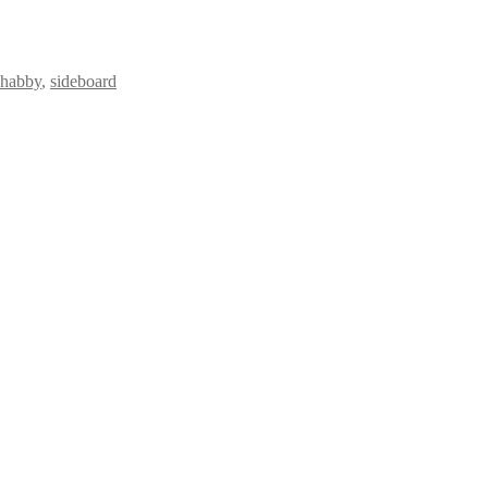
shabby
,
sideboard