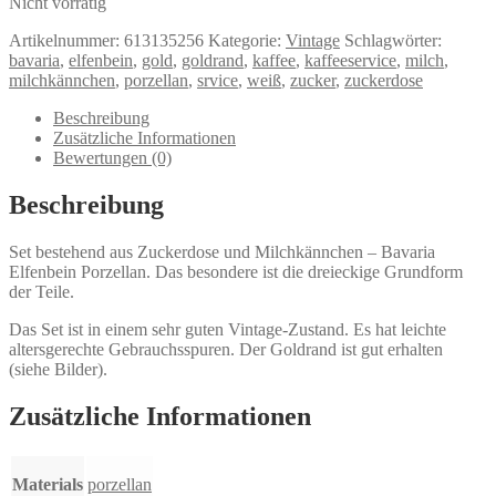
Nicht vorrätig
Artikelnummer:
613135256
Kategorie:
Vintage
Schlagwörter:
bavaria
,
elfenbein
,
gold
,
goldrand
,
kaffee
,
kaffeeservice
,
milch
,
milchkännchen
,
porzellan
,
srvice
,
weiß
,
zucker
,
zuckerdose
Beschreibung
Zusätzliche Informationen
Bewertungen (0)
Beschreibung
Set bestehend aus Zuckerdose und Milchkännchen – Bavaria
Elfenbein Porzellan. Das besondere ist die dreieckige Grundform
der Teile.
Das Set ist in einem sehr guten Vintage-Zustand. Es hat leichte
altersgerechte Gebrauchsspuren. Der Goldrand ist gut erhalten
(siehe Bilder).
Zusätzliche Informationen
Materials
porzellan