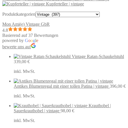
Kupferteller | vintage
Produktkategorien
Mon Ami(e) Vintage GbR
4.8
Basierend auf 37 Bewertungen
powered by
G
o
o
g
l
e
bewerte uns auf
Vintage Ratan-Schaukelstuhl
339,00
€
inkl. MwSt.
Antikes Blumenregal mit einer tollen Patina | vintage
396,00
€
inkl. MwSt.
Krauthobel |
Sauerkrauthobel | vintage
98,00
€
inkl. MwSt.