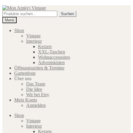
Zur
Zum
Navigation
Inhalt
Suche
Suchen
springen
springen
nach:
Menü
Shop
Vintage
Interieur
Kerzen
XXL-Taschen
Wohnaccessoires
Adventskisten
Öffnungszeiten & Termine
Gartenfeste
Über uns
Das Team
Die Idee
Wir bei Etsy
Mein Konto
Anmelden
Shop
Vintage
Interieur
Kerzen