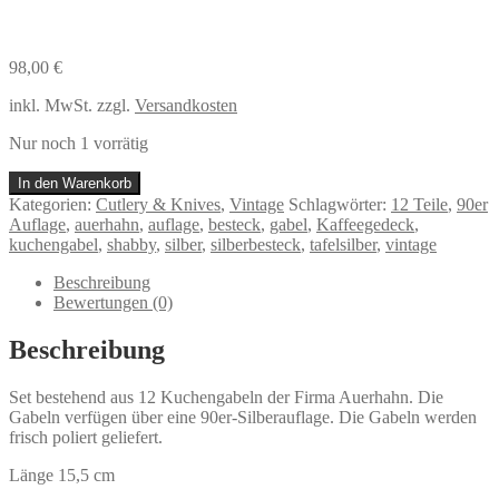
98,00
€
inkl. MwSt.
zzgl.
Versandkosten
Nur noch 1 vorrätig
12
In den Warenkorb
Kuchengabeln
Kategorien:
Cutlery & Knives
,
Vintage
Schlagwörter:
12 Teile
,
90er
Auerhahn
Auflage
,
auerhahn
,
auflage
,
besteck
,
gabel
,
Kaffeegedeck
,
|
kuchengabel
,
shabby
,
silber
,
silberbesteck
,
tafelsilber
,
vintage
90er
Silberauflage
Beschreibung
|
Bewertungen (0)
Vintage
Menge
Beschreibung
Set bestehend aus 12 Kuchengabeln der Firma Auerhahn. Die
Gabeln verfügen über eine 90er-Silberauflage. Die Gabeln werden
frisch poliert geliefert.
Länge 15,5 cm