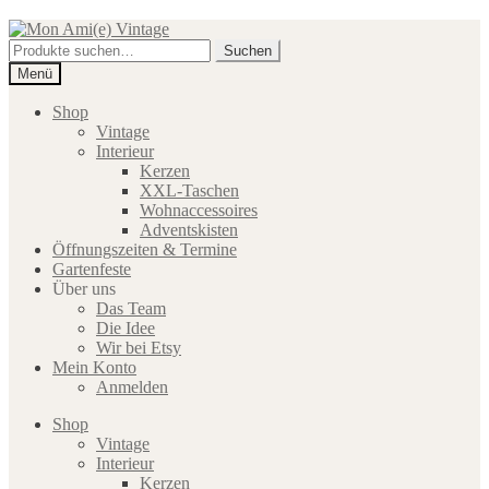
Zur
Zum
Navigation
Inhalt
Suche
Suchen
springen
springen
nach:
Menü
Shop
Vintage
Interieur
Kerzen
XXL-Taschen
Wohnaccessoires
Adventskisten
Öffnungszeiten & Termine
Gartenfeste
Über uns
Das Team
Die Idee
Wir bei Etsy
Mein Konto
Anmelden
Shop
Vintage
Interieur
Kerzen