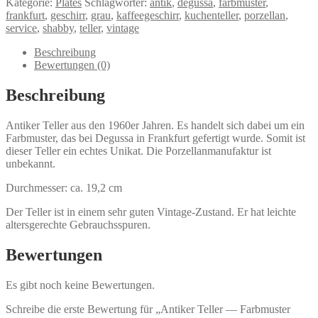
Kategorie:
Plates
Schlagwörter:
antik
,
degussa
,
farbmuster
,
-
frankfurt
,
geschirr
,
grau
,
kaffeegeschirr
,
kuchenteller
,
porzellan
,
-
service
,
shabby
,
teller
,
vintage
Farbmuster
VINTAGE
Beschreibung
Menge
Bewertungen (0)
Beschreibung
Antiker Teller aus den 1960er Jahren. Es handelt sich dabei um ein
Farbmuster, das bei Degussa in Frankfurt gefertigt wurde. Somit ist
dieser Teller ein echtes Unikat. Die Porzellanmanufaktur ist
unbekannt.
Durchmesser: ca. 19,2 cm
Der Teller ist in einem sehr guten Vintage-Zustand. Er hat leichte
altersgerechte Gebrauchsspuren.
Bewertungen
Es gibt noch keine Bewertungen.
Schreibe die erste Bewertung für „Antiker Teller — Farbmuster