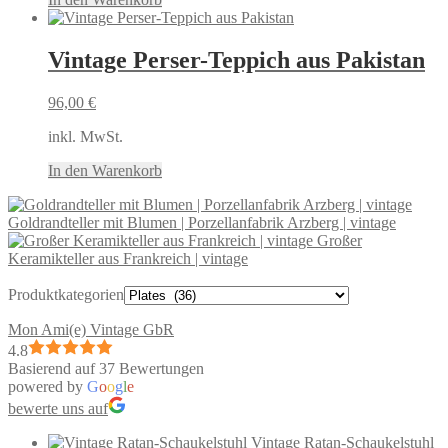
Vintage Perser-Teppich aus Pakistan
96,00
€
inkl. MwSt.
In den Warenkorb
Goldrandteller mit Blumen | Porzellanfabrik Arzberg | vintage
Großer
Keramikteller aus Frankreich | vintage
Produktkategorien
Mon Ami(e) Vintage GbR
4.8
Basierend auf 37 Bewertungen
powered by
G
o
o
g
l
e
bewerte uns auf
Vintage Ratan-Schaukelstuhl