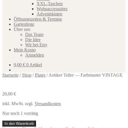
XXL-Taschen
Wohnaccessoires
Adventskisten
Öffnungszeiten & Termine
Gartenfeste
Über uns
Das Team
Die Idee
Wir bei Etsy
Mein Konto
Anmelden
0,00
€
0 Artikel
Startseite
/
Shop
/
Plates
/
Antiker Teller — Farbmuster VINTAGE
20,00
€
inkl. MwSt.
zzgl.
Versandkosten
Nur noch 1 vorrätig
Antiker
In den Warenkorb
Teller