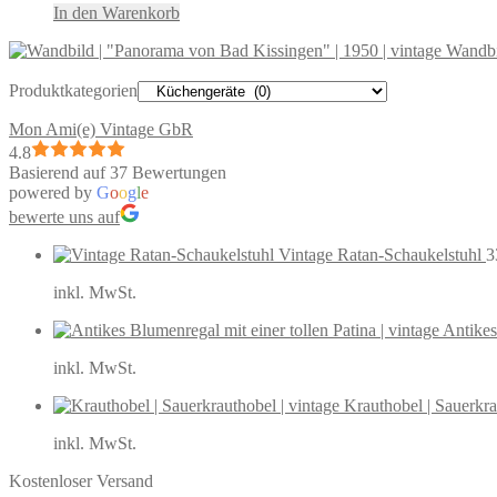
In den Warenkorb
Wandbi
Produktkategorien
Mon Ami(e) Vintage GbR
4.8
Basierend auf 37 Bewertungen
powered by
G
o
o
g
l
e
bewerte uns auf
Vintage Ratan-Schaukelstuhl
3
inkl. MwSt.
Antikes
inkl. MwSt.
Krauthobel | Sauerkra
inkl. MwSt.
Kostenloser Versand