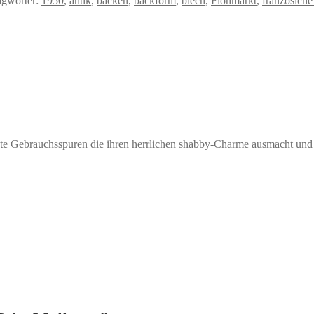
agwörter:
1950
,
antik
,
backen
,
backform
,
blech
,
Flohmarkt
,
französiche
echte Gebrauchsspuren die ihren herrlichen shabby-Charme ausmacht und e