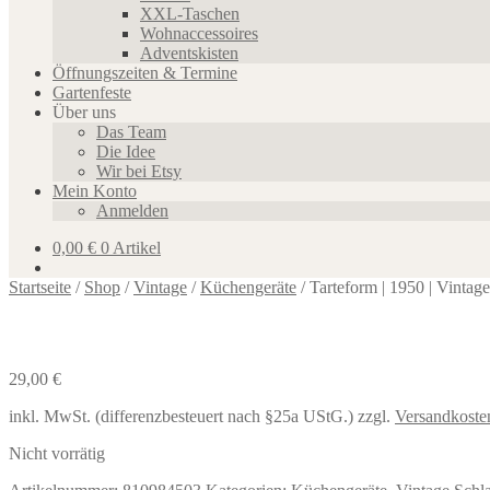
XXL-Taschen
Wohnaccessoires
Adventskisten
Öffnungszeiten & Termine
Gartenfeste
Über uns
Das Team
Die Idee
Wir bei Etsy
Mein Konto
Anmelden
0,00
€
0 Artikel
Startseite
/
Shop
/
Vintage
/
Küchengeräte
/
Tarteform | 1950 | Vintage
29,00
€
inkl. MwSt. (differenzbesteuert nach §25a UStG.)
zzgl.
Versandkoste
Nicht vorrätig