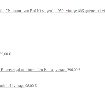
ld | "Panorama von Bad Kissingen" | 1950 | vintage
39,00
€
 Blumenregal mit einer tollen Patina | vintage
396,00
€
uthobel | vintage
98,00
€