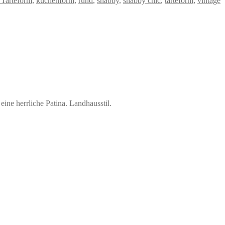
 Tarteform
,
kuchenform
,
rund
,
shabby
,
shabby chic
,
tarteform
,
vintage
ine herrliche Patina. Landhausstil.