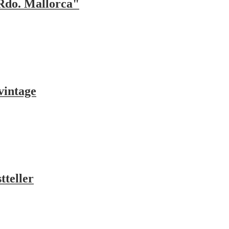
Rdo. Mallorca"
vintage
teller