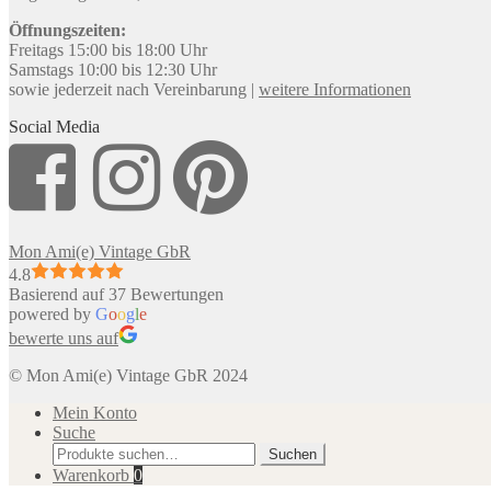
Öffnungszeiten:
Freitags 15:00 bis 18:00 Uhr
Samstags 10:00 bis 12:30 Uhr
sowie jederzeit nach Vereinbarung |
weitere Informationen
Social Media
Mon Ami(e) Vintage GbR
4.8
Basierend auf 37 Bewertungen
powered by
G
o
o
g
l
e
bewerte uns auf
© Mon Ami(e) Vintage GbR 2024
Mein Konto
Suche
Suche
Suchen
nach:
Warenkorb
0