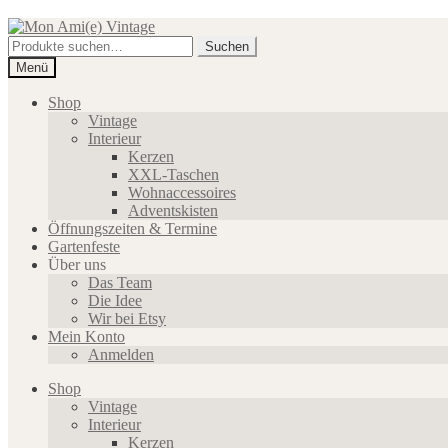
Zur
Zum
Navigation
Inhalt
Suche
Suchen
springen
springen
nach:
Menü
Shop
Vintage
Interieur
Kerzen
XXL-Taschen
Wohnaccessoires
Adventskisten
Öffnungszeiten & Termine
Gartenfeste
Über uns
Das Team
Die Idee
Wir bei Etsy
Mein Konto
Anmelden
Shop
Vintage
Interieur
Kerzen