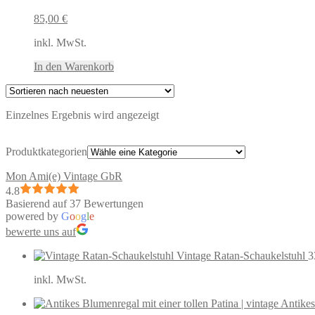
85,00
€
inkl. MwSt.
In den Warenkorb
Einzelnes Ergebnis wird angezeigt
Produktkategorien
Mon Ami(e) Vintage GbR
4.8
Basierend auf 37 Bewertungen
powered by
G
o
o
g
l
e
bewerte uns auf
Vintage Ratan-Schaukelstuhl
3
inkl. MwSt.
Antikes