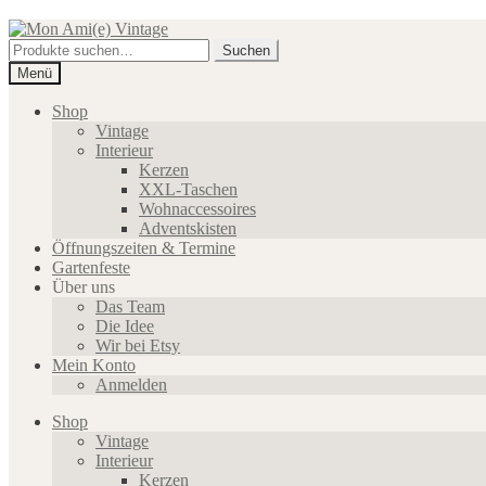
Zur
Zum
Navigation
Inhalt
Suche
Suchen
springen
springen
nach:
Menü
Shop
Vintage
Interieur
Kerzen
XXL-Taschen
Wohnaccessoires
Adventskisten
Öffnungszeiten & Termine
Gartenfeste
Über uns
Das Team
Die Idee
Wir bei Etsy
Mein Konto
Anmelden
Shop
Vintage
Interieur
Kerzen