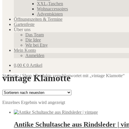
XXL-Taschen
Wohnaccessoires
Adventskisten
Öffnungszeiten & Termine
Gartenfeste
Über uns
Das Team
Die Idee
Wir bei Etsy
Mein Konto
Anmelden
0,00
€
0 Artikel
vintage Klamotte
Startseite
/
Shop
/
Produkte verschlagwortet mit „vintage Klamotte“
Einzelnes Ergebnis wird angezeigt
Antike Schultasche aus Rindsleder | vi