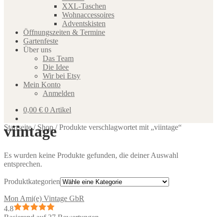
XXL-Taschen
Wohnaccessoires
Adventskisten
Öffnungszeiten & Termine
Gartenfeste
Über uns
Das Team
Die Idee
Wir bei Etsy
Mein Konto
Anmelden
0,00
€
0 Artikel
viintage
Startseite
/
Shop
/
Produkte verschlagwortet mit „viintage“
Es wurden keine Produkte gefunden, die deiner Auswahl
entsprechen.
Produktkategorien
Mon Ami(e) Vintage GbR
4.8