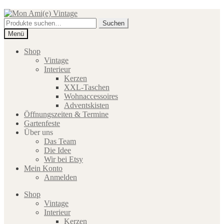
Zur
Zum
Navigation
Inhalt
Suche
Suchen
springen
springen
nach:
Menü
Shop
Vintage
Interieur
Kerzen
XXL-Taschen
Wohnaccessoires
Adventskisten
Öffnungszeiten & Termine
Gartenfeste
Über uns
Das Team
Die Idee
Wir bei Etsy
Mein Konto
Anmelden
Shop
Vintage
Interieur
Kerzen