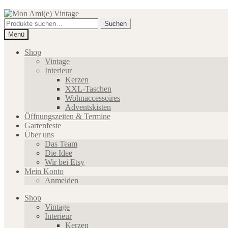
Zur
Zum
Navigation
Inhalt
Suche
Suchen
springen
springen
nach:
Menü
Shop
Vintage
Interieur
Kerzen
XXL-Taschen
Wohnaccessoires
Adventskisten
Öffnungszeiten & Termine
Gartenfeste
Über uns
Das Team
Die Idee
Wir bei Etsy
Mein Konto
Anmelden
Shop
Vintage
Interieur
Kerzen