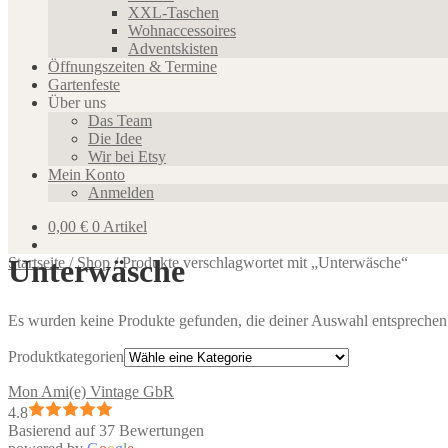
XXL-Taschen
Wohnaccessoires
Adventskisten
Öffnungszeiten & Termine
Gartenfeste
Über uns
Das Team
Die Idee
Wir bei Etsy
Mein Konto
Anmelden
0,00
€
0 Artikel
Unterwäsche
Startseite
/
Shop
/
Produkte verschlagwortet mit „Unterwäsche“
Es wurden keine Produkte gefunden, die deiner Auswahl entsprechen
Produktkategorien
Mon Ami(e) Vintage GbR
4.8
Basierend auf 37 Bewertungen