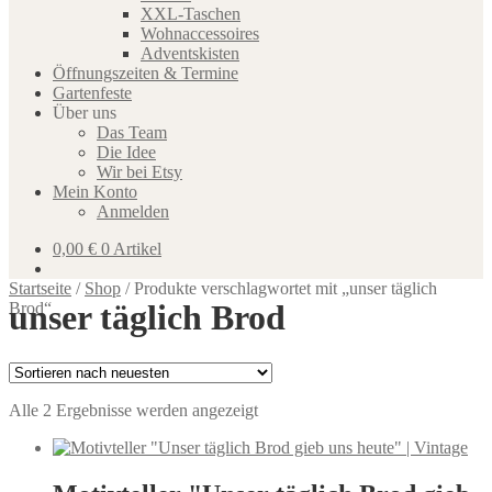
XXL-Taschen
Wohnaccessoires
Adventskisten
Öffnungszeiten & Termine
Gartenfeste
Über uns
Das Team
Die Idee
Wir bei Etsy
Mein Konto
Anmelden
0,00
€
0 Artikel
Startseite
/
Shop
/
Produkte verschlagwortet mit „unser täglich
unser täglich Brod
Brod“
Nach
Alle 2 Ergebnisse werden angezeigt
neuesten
sortiert