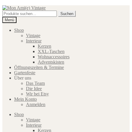
Zur
Zum
Navigation
Inhalt
Suche
Suchen
springen
springen
nach:
Menü
Shop
Vintage
Interieur
Kerzen
XXL-Taschen
Wohnaccessoires
Adventskisten
Öffnungszeiten & Termine
Gartenfeste
Über uns
Das Team
Die Idee
Wir bei Etsy
Mein Konto
Anmelden
Shop
Vintage
Interieur
Kerzen