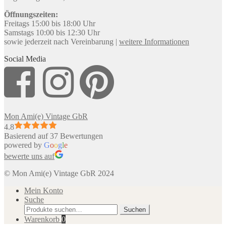
Öffnungszeiten:
Freitags 15:00 bis 18:00 Uhr
Samstags 10:00 bis 12:30 Uhr
sowie jederzeit nach Vereinbarung |
weitere Informationen
Social Media
Mon Ami(e) Vintage GbR
4.8
Basierend auf 37 Bewertungen
powered by
G
o
o
g
l
e
bewerte uns auf
© Mon Ami(e) Vintage GbR 2024
Mein Konto
Suche
Suche
Suchen
nach:
Warenkorb
0