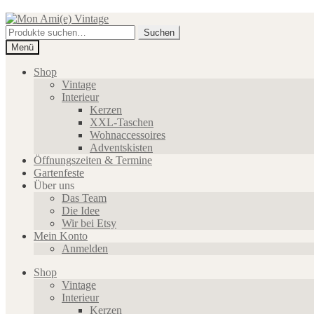
Zur
Zum
Navigation
Inhalt
Suche
Suchen
springen
springen
nach:
Menü
Shop
Vintage
Interieur
Kerzen
XXL-Taschen
Wohnaccessoires
Adventskisten
Öffnungszeiten & Termine
Gartenfeste
Über uns
Das Team
Die Idee
Wir bei Etsy
Mein Konto
Anmelden
Shop
Vintage
Interieur
Kerzen