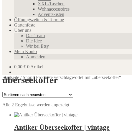
XXL-Taschen
Wohnaccessoires
Adventskisten
Öffnungszeiten & Termine
Gartenfeste
Über uns
Das Team
Die Idee
Wir bei Etsy
Mein Konto
Anmelden
0,00
€
0 Artikel
überseekoffer
Startseite
/
Shop
/
Produkte verschlagwortet mit „überseekoffer“
Nach
Alle 2 Ergebnisse werden angezeigt
neuesten
sortiert
Antiker Überseekoffer | vintage