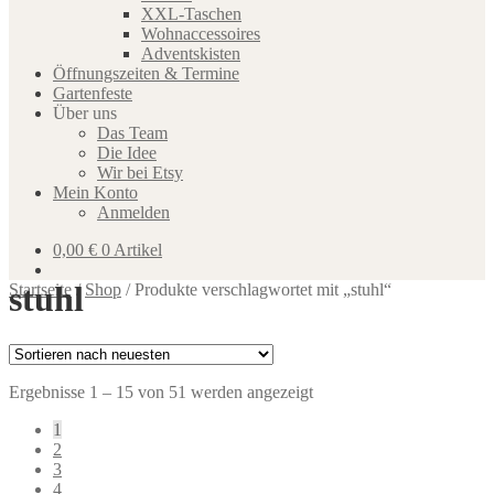
XXL-Taschen
Wohnaccessoires
Adventskisten
Öffnungszeiten & Termine
Gartenfeste
Über uns
Das Team
Die Idee
Wir bei Etsy
Mein Konto
Anmelden
0,00
€
0 Artikel
stuhl
Startseite
/
Shop
/
Produkte verschlagwortet mit „stuhl“
Nach
Ergebnisse 1 – 15 von 51 werden angezeigt
neuesten
1
sortiert
2
3
4