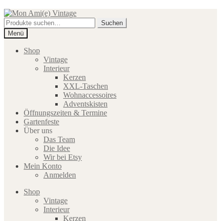
Zur
Zum
Navigation
Inhalt
Suche
Suchen
springen
springen
nach:
Menü
Shop
Vintage
Interieur
Kerzen
XXL-Taschen
Wohnaccessoires
Adventskisten
Öffnungszeiten & Termine
Gartenfeste
Über uns
Das Team
Die Idee
Wir bei Etsy
Mein Konto
Anmelden
Shop
Vintage
Interieur
Kerzen