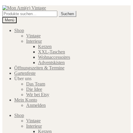
Zur
Zum
Navigation
Inhalt
Suche
Suchen
springen
springen
nach:
Menü
Shop
Vintage
Interieur
Kerzen
XXL-Taschen
Wohnaccessoires
Adventskisten
Öffnungszeiten & Termine
Gartenfeste
Über uns
Das Team
Die Idee
Wir bei Etsy
Mein Konto
Anmelden
Shop
Vintage
Interieur
Kerzen