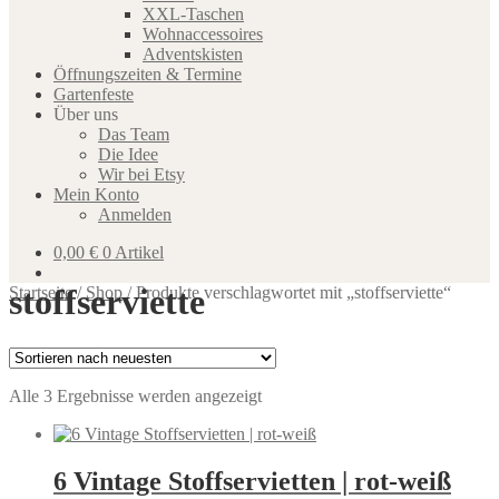
XXL-Taschen
Wohnaccessoires
Adventskisten
Öffnungszeiten & Termine
Gartenfeste
Über uns
Das Team
Die Idee
Wir bei Etsy
Mein Konto
Anmelden
0,00
€
0 Artikel
stoffserviette
Startseite
/
Shop
/
Produkte verschlagwortet mit „stoffserviette“
Nach
Alle 3 Ergebnisse werden angezeigt
neuesten
sortiert
6 Vintage Stoffservietten | rot-weiß