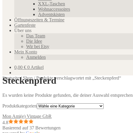
XXL-Taschen
Wohnaccessoires
Adventskisten
Öffnungszeiten & Termine
Gartenfeste
Über uns
Das Team
Die Idee
Wir bei Etsy
Mein Konto
Anmelden
0,00
€
0 Artikel
Steckenpferd
Startseite
/
Shop
/
Produkte verschlagwortet mit „Steckenpferd“
Es wurden keine Produkte gefunden, die deiner Auswahl entsprechen
Produktkategorien
Mon Ami(e) Vintage GbR
4.8
Basierend auf 37 Bewertungen