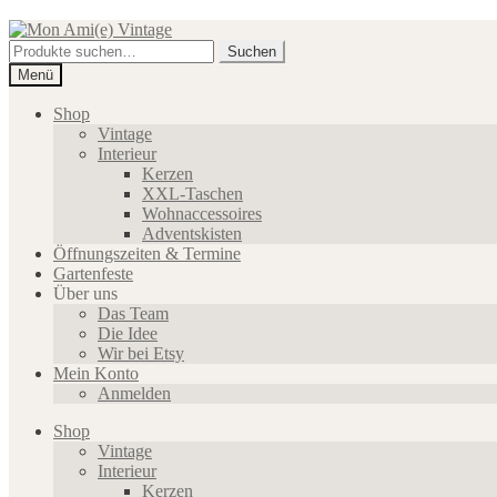
Zur
Zum
Navigation
Inhalt
Suche
Suchen
springen
springen
nach:
Menü
Shop
Vintage
Interieur
Kerzen
XXL-Taschen
Wohnaccessoires
Adventskisten
Öffnungszeiten & Termine
Gartenfeste
Über uns
Das Team
Die Idee
Wir bei Etsy
Mein Konto
Anmelden
Shop
Vintage
Interieur
Kerzen