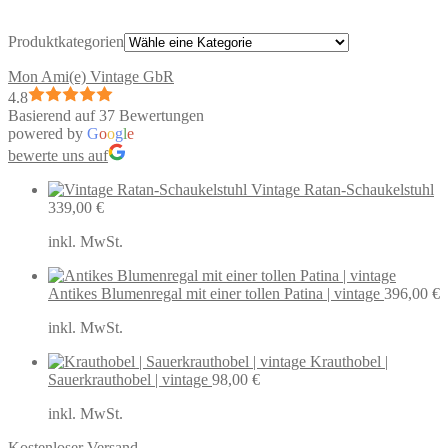
neuesten
sortiert
Produktkategorien
Mon Ami(e) Vintage GbR
4.8
Basierend auf 37 Bewertungen
powered by
G
o
o
g
l
e
bewerte uns auf
Vintage Ratan-Schaukelstuhl
339,00
€
inkl. MwSt.
Antikes Blumenregal mit einer tollen Patina | vintage
396,00
€
inkl. MwSt.
Krauthobel |
Sauerkrauthobel | vintage
98,00
€
inkl. MwSt.
Kostenloser Versand