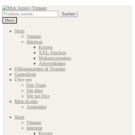
Zur
Zum
Navigation
Inhalt
Suche
Suchen
springen
springen
nach:
Menü
Shop
Vintage
Interieur
Kerzen
XXL-Taschen
Wohnaccessoires
Adventskisten
Öffnungszeiten & Termine
Gartenfeste
Über uns
Das Team
Die Idee
Wir bei Etsy
Mein Konto
Anmelden
Shop
Vintage
Interieur
Kerzen