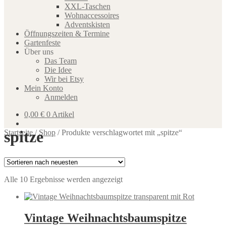
XXL-Taschen
Wohnaccessoires
Adventskisten
Öffnungszeiten & Termine
Gartenfeste
Über uns
Das Team
Die Idee
Wir bei Etsy
Mein Konto
Anmelden
0,00
€
0 Artikel
spitze
Startseite
/
Shop
/
Produkte verschlagwortet mit „spitze“
Nach
Alle 10 Ergebnisse werden angezeigt
neuesten
sortiert
Vintage Weihnachtsbaumspitze