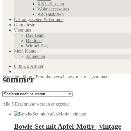
XXL-Taschen
Wohnaccessoires
Adventskisten
Öffnungszeiten & Termine
Gartenfeste
Über uns
Das Team
Die Idee
Wir bei Etsy
Mein Konto
Anmelden
0,00
€
0 Artikel
sommer
Startseite
/
Shop
/
Produkte verschlagwortet mit „sommer“
Nach
Alle 5 Ergebnisse werden angezeigt
neuesten
sortiert
Bowle-Set mit Apfel-Motiv | vintage