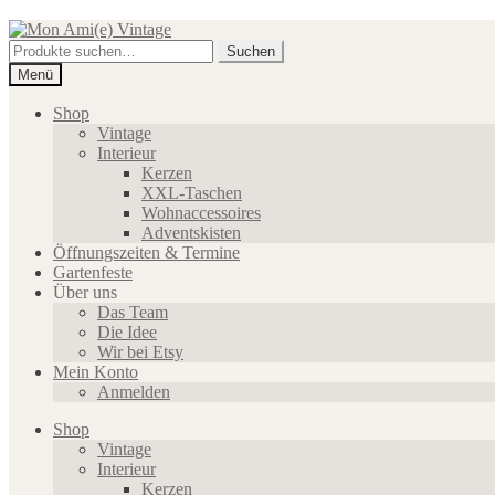
Zur
Zum
Navigation
Inhalt
Suche
Suchen
springen
springen
nach:
Menü
Shop
Vintage
Interieur
Kerzen
XXL-Taschen
Wohnaccessoires
Adventskisten
Öffnungszeiten & Termine
Gartenfeste
Über uns
Das Team
Die Idee
Wir bei Etsy
Mein Konto
Anmelden
Shop
Vintage
Interieur
Kerzen