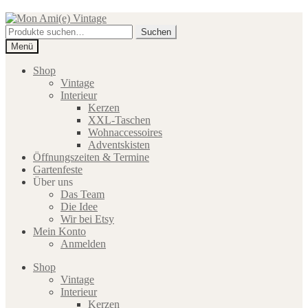
Zur
Zum
Navigation
Inhalt
Suche
Suchen
springen
springen
nach:
Menü
Shop
Vintage
Interieur
Kerzen
XXL-Taschen
Wohnaccessoires
Adventskisten
Öffnungszeiten & Termine
Gartenfeste
Über uns
Das Team
Die Idee
Wir bei Etsy
Mein Konto
Anmelden
Shop
Vintage
Interieur
Kerzen