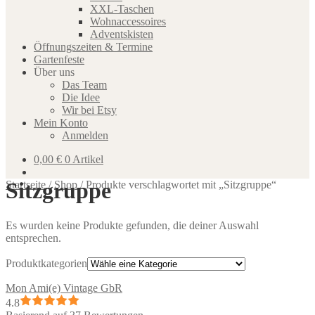
XXL-Taschen
Wohnaccessoires
Adventskisten
Öffnungszeiten & Termine
Gartenfeste
Über uns
Das Team
Die Idee
Wir bei Etsy
Mein Konto
Anmelden
0,00
€
0 Artikel
Sitzgruppe
Startseite
/
Shop
/
Produkte verschlagwortet mit „Sitzgruppe“
Es wurden keine Produkte gefunden, die deiner Auswahl
entsprechen.
Produktkategorien
Mon Ami(e) Vintage GbR
4.8