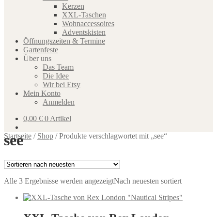
Kerzen
XXL-Taschen
Wohnaccessoires
Adventskisten
Öffnungszeiten & Termine
Gartenfeste
Über uns
Das Team
Die Idee
Wir bei Etsy
Mein Konto
Anmelden
0,00
€
0 Artikel
see
Startseite
/
Shop
/
Produkte verschlagwortet mit „see“
Alle 3 Ergebnisse werden angezeigt
Nach neuesten sortiert