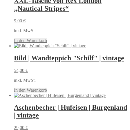
XXL-Tasche von Rex London
„Nautical Stripes“
9,00
€
inkl. MwSt.
In den Warenkorb
Bild | Wandteppich "Schilf" | vintage
54,00
€
inkl. MwSt.
In den Warenkorb
Aschenbecher | Hufeisen | Burgenland
| vintage
29,00
€