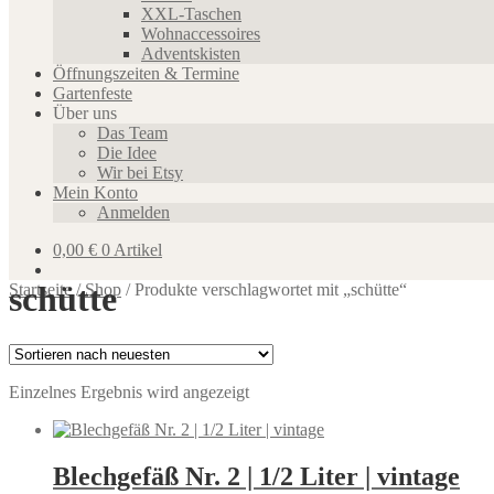
XXL-Taschen
Wohnaccessoires
Adventskisten
Öffnungszeiten & Termine
Gartenfeste
Über uns
Das Team
Die Idee
Wir bei Etsy
Mein Konto
Anmelden
0,00
€
0 Artikel
schütte
Startseite
/
Shop
/
Produkte verschlagwortet mit „schütte“
Einzelnes Ergebnis wird angezeigt
Blechgefäß Nr. 2 | 1/2 Liter | vintage