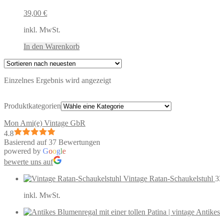
39,00
€
inkl. MwSt.
In den Warenkorb
Einzelnes Ergebnis wird angezeigt
Produktkategorien
Mon Ami(e) Vintage GbR
4.8
Basierend auf 37 Bewertungen
powered by
G
o
o
g
l
e
bewerte uns auf
Vintage Ratan-Schaukelstuhl
3
inkl. MwSt.
Antikes