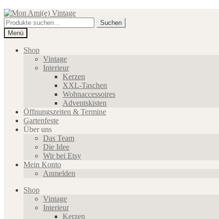
Zur
Zum
Navigation
Inhalt
Suche
Suchen
springen
springen
nach:
Menü
Shop
Vintage
Interieur
Kerzen
XXL-Taschen
Wohnaccessoires
Adventskisten
Öffnungszeiten & Termine
Gartenfeste
Über uns
Das Team
Die Idee
Wir bei Etsy
Mein Konto
Anmelden
Shop
Vintage
Interieur
Kerzen