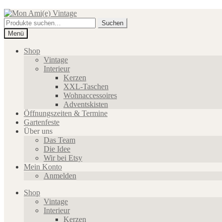
Zur
Zum
Navigation
Inhalt
Suche
Suchen
springen
springen
nach:
Menü
Shop
Vintage
Interieur
Kerzen
XXL-Taschen
Wohnaccessoires
Adventskisten
Öffnungszeiten & Termine
Gartenfeste
Über uns
Das Team
Die Idee
Wir bei Etsy
Mein Konto
Anmelden
Shop
Vintage
Interieur
Kerzen