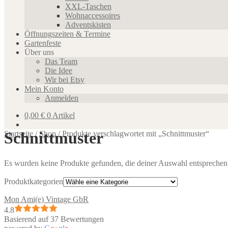
XXL-Taschen
Wohnaccessoires
Adventskisten
Öffnungszeiten & Termine
Gartenfeste
Über uns
Das Team
Die Idee
Wir bei Etsy
Mein Konto
Anmelden
0,00
€
0 Artikel
Schnittmuster
Startseite
/
Shop
/
Produkte verschlagwortet mit „Schnittmuster“
Es wurden keine Produkte gefunden, die deiner Auswahl entsprechen
Produktkategorien
Mon Ami(e) Vintage GbR
4.8
Basierend auf 37 Bewertungen