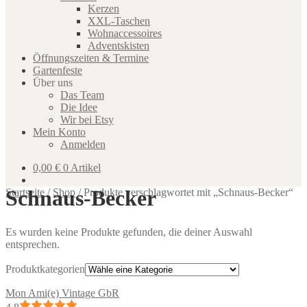
Kerzen
XXL-Taschen
Wohnaccessoires
Adventskisten
Öffnungszeiten & Termine
Gartenfeste
Über uns
Das Team
Die Idee
Wir bei Etsy
Mein Konto
Anmelden
0,00
€
0 Artikel
Schnaus-Becker
Startseite
/
Shop
/
Produkte verschlagwortet mit „Schnaus-Becker“
Es wurden keine Produkte gefunden, die deiner Auswahl
entsprechen.
Produktkategorien
Mon Ami(e) Vintage GbR