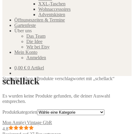
XXL-Taschen
Wohnaccessoires
Adventskisten
Öffnungszeiten & Termine
Gartenfeste
Über uns
Das Team
Die Idee
Wir bei Etsy
Mein Konto
Anmelden
0,00
€
0 Artikel
schellack
Startseite
/
Shop
/
Produkte verschlagwortet mit „schellack“
Es wurden keine Produkte gefunden, die deiner Auswahl
entsprechen.
Produktkategorien
Mon Ami(e) Vintage GbR
4.8