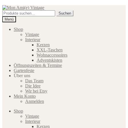
Zur
Zum
Navigation
Inhalt
Suche
Suchen
springen
springen
nach:
Menü
Shop
Vintage
Interieur
Kerzen
XXL-Taschen
Wohnaccessoires
Adventskisten
Öffnungszeiten & Termine
Gartenfeste
Über uns
Das Team
Die Idee
Wir bei Etsy
Mein Konto
Anmelden
Shop
Vintage
Interieur
Kerzen