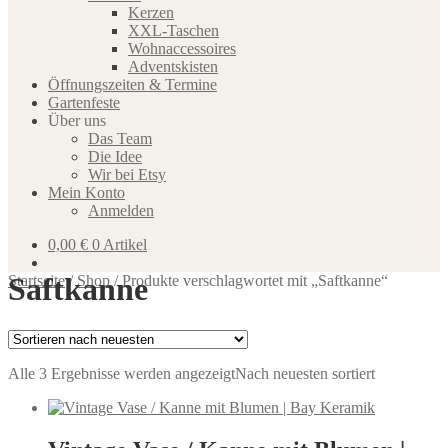
Kerzen
XXL-Taschen
Wohnaccessoires
Adventskisten
Öffnungszeiten & Termine
Gartenfeste
Über uns
Das Team
Die Idee
Wir bei Etsy
Mein Konto
Anmelden
0,00
€
0 Artikel
Saftkanne
Startseite
/
Shop
/
Produkte verschlagwortet mit „Saftkanne“
Alle 3 Ergebnisse werden angezeigt
Nach neuesten sortiert