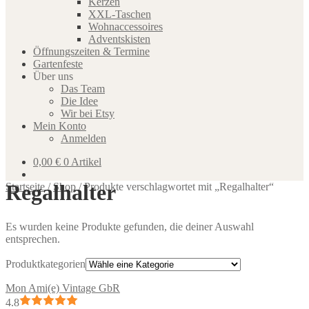
Kerzen
XXL-Taschen
Wohnaccessoires
Adventskisten
Öffnungszeiten & Termine
Gartenfeste
Über uns
Das Team
Die Idee
Wir bei Etsy
Mein Konto
Anmelden
0,00
€
0 Artikel
Regalhalter
Startseite
/
Shop
/
Produkte verschlagwortet mit „Regalhalter“
Es wurden keine Produkte gefunden, die deiner Auswahl
entsprechen.
Produktkategorien
Mon Ami(e) Vintage GbR
4.8