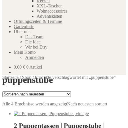
Kerzen
XXL-Taschen
Wohnaccessoires
Adventskisten
Öffnungszeiten & Termine
Gartenfeste
Über uns
Das Team
Die Idee
Wir bei Etsy
Mein Konto
Anmelden
0,00
€
0 Artikel
puppenstube
Startseite
/
Shop
/
Produkte verschlagwortet mit „puppenstube“
Alle 4 Ergebnisse werden angezeigt
Nach neuesten sortiert
2 Puppentassen | Puppenstube |