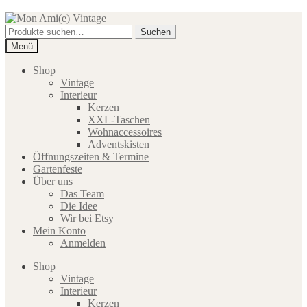
Zur
Zum
Navigation
Inhalt
Suche
Suchen
springen
springen
nach:
Menü
Shop
Vintage
Interieur
Kerzen
XXL-Taschen
Wohnaccessoires
Adventskisten
Öffnungszeiten & Termine
Gartenfeste
Über uns
Das Team
Die Idee
Wir bei Etsy
Mein Konto
Anmelden
Shop
Vintage
Interieur
Kerzen