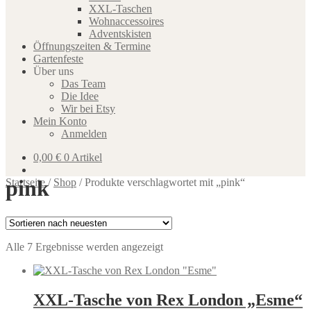
XXL-Taschen
Wohnaccessoires
Adventskisten
Öffnungszeiten & Termine
Gartenfeste
Über uns
Das Team
Die Idee
Wir bei Etsy
Mein Konto
Anmelden
0,00
€
0 Artikel
pink
Startseite
/
Shop
/
Produkte verschlagwortet mit „pink“
Nach
Alle 7 Ergebnisse werden angezeigt
neuesten
sortiert
XXL-Tasche von Rex London „Esme“