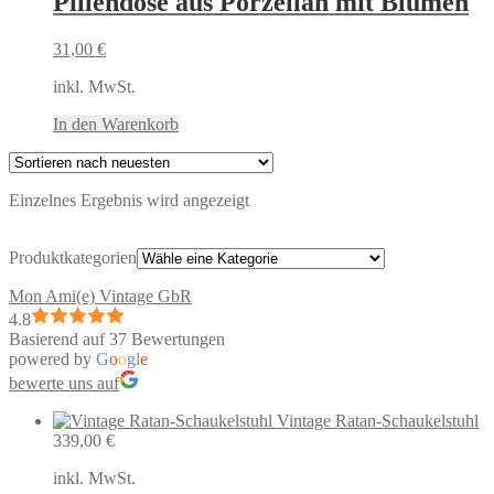
Pillendose aus Porzellan mit Blumen
31,00
€
inkl. MwSt.
In den Warenkorb
Einzelnes Ergebnis wird angezeigt
Produktkategorien
Mon Ami(e) Vintage GbR
4.8
Basierend auf 37 Bewertungen
powered by
G
o
o
g
l
e
bewerte uns auf
Vintage Ratan-Schaukelstuhl
339,00
€
inkl. MwSt.