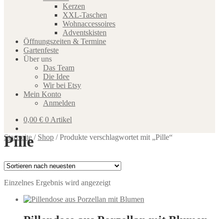
Kerzen
XXL-Taschen
Wohnaccessoires
Adventskisten
Öffnungszeiten & Termine
Gartenfeste
Über uns
Das Team
Die Idee
Wir bei Etsy
Mein Konto
Anmelden
0,00
€
0 Artikel
Pille
Startseite
/
Shop
/
Produkte verschlagwortet mit „Pille“
Einzelnes Ergebnis wird angezeigt