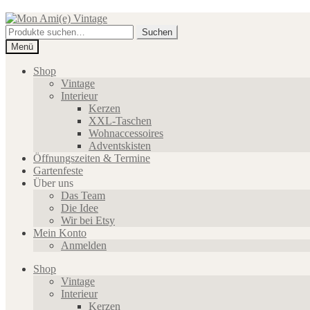
Zur
Zum
Navigation
Inhalt
Suche
Suchen
springen
springen
nach:
Menü
Shop
Vintage
Interieur
Kerzen
XXL-Taschen
Wohnaccessoires
Adventskisten
Öffnungszeiten & Termine
Gartenfeste
Über uns
Das Team
Die Idee
Wir bei Etsy
Mein Konto
Anmelden
Shop
Vintage
Interieur
Kerzen