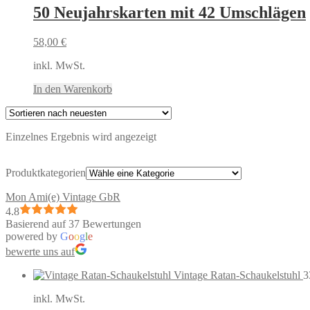
50 Neujahrskarten mit 42 Umschlägen
58,00
€
inkl. MwSt.
In den Warenkorb
Einzelnes Ergebnis wird angezeigt
Produktkategorien
Mon Ami(e) Vintage GbR
4.8
Basierend auf 37 Bewertungen
powered by
G
o
o
g
l
e
bewerte uns auf
Vintage Ratan-Schaukelstuhl
3
inkl. MwSt.