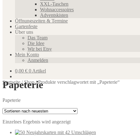
XXL-Taschen
Wohnaccessoires
Adventskisten
Öffnungszeiten & Termine
Gartenfeste
Über uns
Das Team
Die Idee
Wir bei Etsy
Mein Konto
Anmelden
0,00
€
0 Artikel
Papeterie
Startseite
/
Shop
/
Produkte verschlagwortet mit „Papeterie“
Papeterie
Einzelnes Ergebnis wird angezeigt