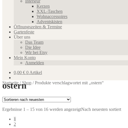
Interieur
Kerzen
XXL-Taschen
Wohnaccessoires
Adventskisten
Öffnungszeiten & Termine
Gartenfeste
Über uns
Das Team
Die Idee
Wir bei Etsy
Mein Konto
Anmelden
0,00
€
0 Artikel
ostern
Startseite
/
Shop
/
Produkte verschlagwortet mit „ostern“
Ergebnisse 1 – 15 von 16 werden angezeigt
Nach neuesten sortiert
1
2