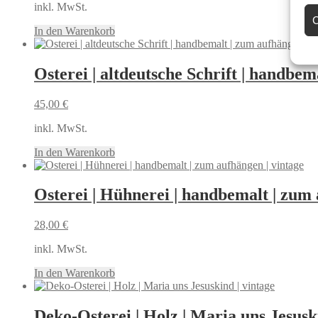
inkl. MwSt.
C
In den Warenkorb
Osterei | altdeutsche Schrift | handbem
45,00
€
inkl. MwSt.
In den Warenkorb
Osterei | Hühnerei | handbemalt | zum 
28,00
€
inkl. MwSt.
In den Warenkorb
Deko-Osterei | Holz | Maria uns Jesusk