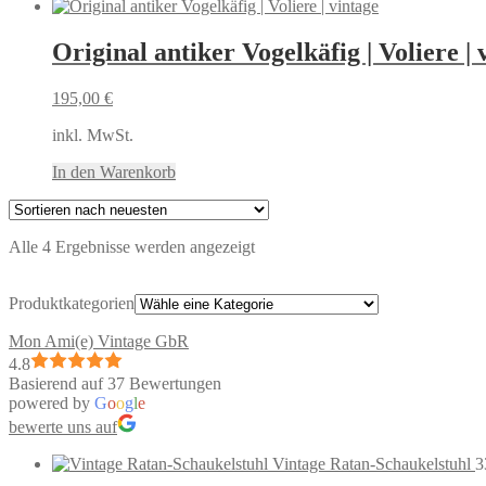
Original antiker Vogelkäfig | Voliere | 
195,00
€
inkl. MwSt.
In den Warenkorb
Nach
Alle 4 Ergebnisse werden angezeigt
neuesten
sortiert
Produktkategorien
Mon Ami(e) Vintage GbR
4.8
Basierend auf 37 Bewertungen
powered by
G
o
o
g
l
e
bewerte uns auf
Vintage Ratan-Schaukelstuhl
3