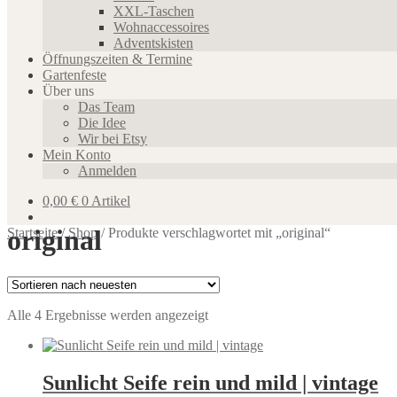
XXL-Taschen
Wohnaccessoires
Adventskisten
Öffnungszeiten & Termine
Gartenfeste
Über uns
Das Team
Die Idee
Wir bei Etsy
Mein Konto
Anmelden
0,00
€
0 Artikel
original
Startseite
/
Shop
/
Produkte verschlagwortet mit „original“
Nach
Alle 4 Ergebnisse werden angezeigt
neuesten
sortiert
Sunlicht Seife rein und mild | vintage