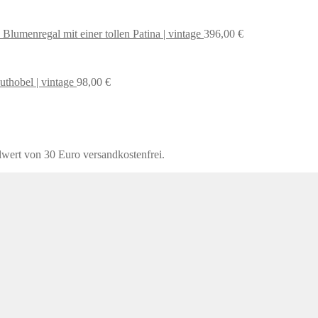
 Blumenregal mit einer tollen Patina | vintage
396,00
€
uthobel | vintage
98,00
€
lwert von 30 Euro versandkostenfrei.