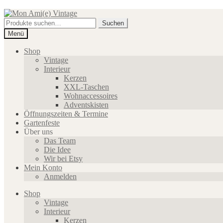
Zur
Zum
Navigation
Inhalt
Suche
Suchen
springen
springen
nach:
Menü
Shop
Vintage
Interieur
Kerzen
XXL-Taschen
Wohnaccessoires
Adventskisten
Öffnungszeiten & Termine
Gartenfeste
Über uns
Das Team
Die Idee
Wir bei Etsy
Mein Konto
Anmelden
Shop
Vintage
Interieur
Kerzen