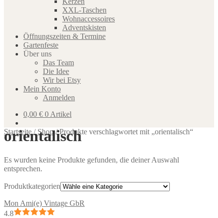
Kerzen
XXL-Taschen
Wohnaccessoires
Adventskisten
Öffnungszeiten & Termine
Gartenfeste
Über uns
Das Team
Die Idee
Wir bei Etsy
Mein Konto
Anmelden
0,00
€
0 Artikel
orientalisch
Startseite
/
Shop
/
Produkte verschlagwortet mit „orientalisch“
Es wurden keine Produkte gefunden, die deiner Auswahl
entsprechen.
Produktkategorien
Mon Ami(e) Vintage GbR
4.8