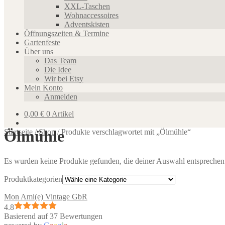
XXL-Taschen
Wohnaccessoires
Adventskisten
Öffnungszeiten & Termine
Gartenfeste
Über uns
Das Team
Die Idee
Wir bei Etsy
Mein Konto
Anmelden
0,00
€
0 Artikel
Ölmühle
Startseite
/
Shop
/
Produkte verschlagwortet mit „Ölmühle“
Es wurden keine Produkte gefunden, die deiner Auswahl entsprechen
Produktkategorien
Mon Ami(e) Vintage GbR
4.8
Basierend auf 37 Bewertungen