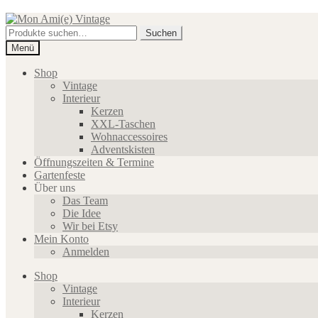
Zur
Zum
Navigation
Inhalt
Suche
Suchen
springen
springen
nach:
Menü
Shop
Vintage
Interieur
Kerzen
XXL-Taschen
Wohnaccessoires
Adventskisten
Öffnungszeiten & Termine
Gartenfeste
Über uns
Das Team
Die Idee
Wir bei Etsy
Mein Konto
Anmelden
Shop
Vintage
Interieur
Kerzen