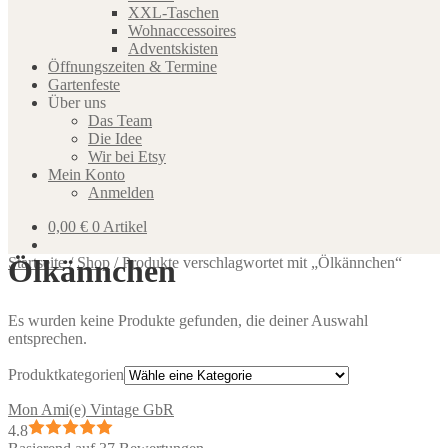
XXL-Taschen
Wohnaccessoires
Adventskisten
Öffnungszeiten & Termine
Gartenfeste
Über uns
Das Team
Die Idee
Wir bei Etsy
Mein Konto
Anmelden
0,00
€
0 Artikel
Ölkännchen
Startseite
/
Shop
/
Produkte verschlagwortet mit „Ölkännchen“
Es wurden keine Produkte gefunden, die deiner Auswahl
entsprechen.
Produktkategorien
Mon Ami(e) Vintage GbR
4.8