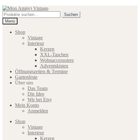
Zur
Zum
Navigation
Inhalt
Suche
Suchen
springen
springen
nach:
Menü
Shop
Vintage
Interieur
Kerzen
XXL-Taschen
Wohnaccessoires
Adventskisten
Öffnungszeiten & Termine
Gartenfeste
Über uns
Das Team
Die Idee
Wir bei Etsy
Mein Konto
Anmelden
Shop
Vintage
Interieur
Kerzen