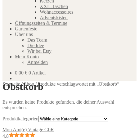
Kerzen
XXL-Taschen
Wohnaccessoires
Adventskisten
Öffnungszeiten & Termine
Gartenfeste
Über uns
Das Team
Die Idee
Wir bei Etsy
Mein Konto
Anmelden
0,00
€
0 Artikel
Obstkorb
Startseite
/
Shop
/
Produkte verschlagwortet mit „Obstkorb“
Es wurden keine Produkte gefunden, die deiner Auswahl
entsprechen.
Produktkategorien
Mon Ami(e) Vintage GbR
4.8