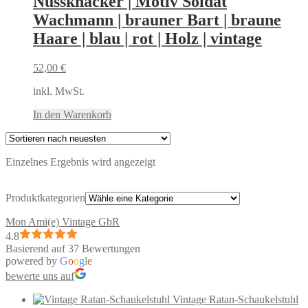
Nussknacker | Motiv Soldat
Wachmann | brauner Bart | braune
Haare | blau | rot | Holz | vintage
52,00
€
inkl. MwSt.
In den Warenkorb
Einzelnes Ergebnis wird angezeigt
Produktkategorien
Mon Ami(e) Vintage GbR
4.8
Basierend auf 37 Bewertungen
powered by
G
o
o
g
l
e
bewerte uns auf
Vintage Ratan-Schaukelstuhl