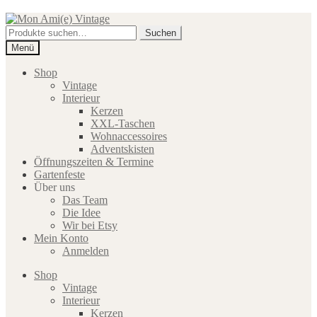
Zur
Zum
Navigation
Inhalt
Suche
Suchen
springen
springen
nach:
Menü
Shop
Vintage
Interieur
Kerzen
XXL-Taschen
Wohnaccessoires
Adventskisten
Öffnungszeiten & Termine
Gartenfeste
Über uns
Das Team
Die Idee
Wir bei Etsy
Mein Konto
Anmelden
Shop
Vintage
Interieur
Kerzen