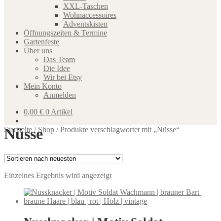
XXL-Taschen
Wohnaccessoires
Adventskisten
Öffnungszeiten & Termine
Gartenfeste
Über uns
Das Team
Die Idee
Wir bei Etsy
Mein Konto
Anmelden
0,00
€
0 Artikel
Nüsse
Startseite
/
Shop
/
Produkte verschlagwortet mit „Nüsse“
Einzelnes Ergebnis wird angezeigt