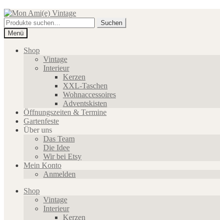
Zur
Zum
Navigation
Inhalt
Suche
Suchen
springen
springen
nach:
Menü
Shop
Vintage
Interieur
Kerzen
XXL-Taschen
Wohnaccessoires
Adventskisten
Öffnungszeiten & Termine
Gartenfeste
Über uns
Das Team
Die Idee
Wir bei Etsy
Mein Konto
Anmelden
Shop
Vintage
Interieur
Kerzen