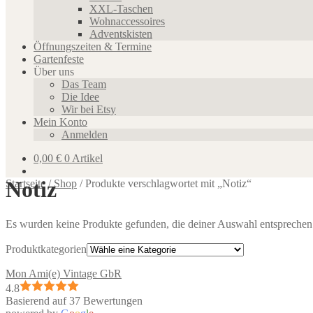
XXL-Taschen
Wohnaccessoires
Adventskisten
Öffnungszeiten & Termine
Gartenfeste
Über uns
Das Team
Die Idee
Wir bei Etsy
Mein Konto
Anmelden
0,00
€
0 Artikel
Notiz
Startseite
/
Shop
/
Produkte verschlagwortet mit „Notiz“
Es wurden keine Produkte gefunden, die deiner Auswahl entsprechen
Produktkategorien
Mon Ami(e) Vintage GbR
4.8
Basierend auf 37 Bewertungen