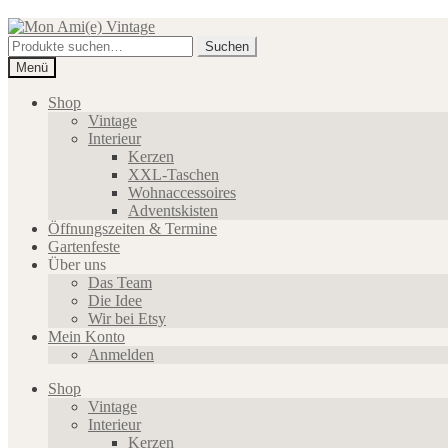
Zur
Zum
Navigation
Inhalt
Suche
Suchen
springen
springen
nach:
Menü
Shop
Vintage
Interieur
Kerzen
XXL-Taschen
Wohnaccessoires
Adventskisten
Öffnungszeiten & Termine
Gartenfeste
Über uns
Das Team
Die Idee
Wir bei Etsy
Mein Konto
Anmelden
Shop
Vintage
Interieur
Kerzen