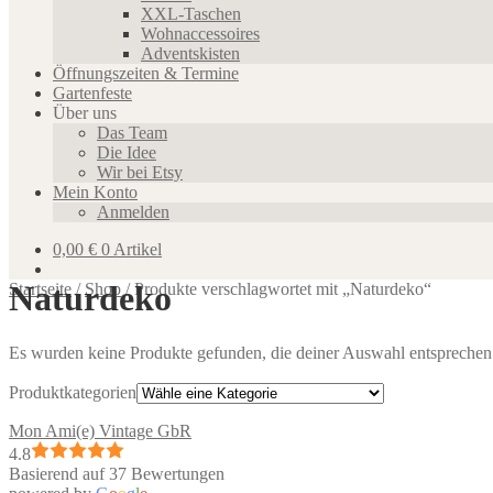
XXL-Taschen
Wohnaccessoires
Adventskisten
Öffnungszeiten & Termine
Gartenfeste
Über uns
Das Team
Die Idee
Wir bei Etsy
Mein Konto
Anmelden
0,00
€
0 Artikel
Naturdeko
Startseite
/
Shop
/
Produkte verschlagwortet mit „Naturdeko“
Es wurden keine Produkte gefunden, die deiner Auswahl entsprechen
Produktkategorien
Mon Ami(e) Vintage GbR
4.8
Basierend auf 37 Bewertungen