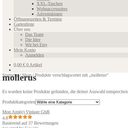
XXL-Taschen
Wohnaccessoires
Adventskisten
Öffnungszeiten & Termine
Gartenfeste
Über uns
Das Team
Die Idee
Wir bei Etsy
Mein Konto
Anmelden
0,00
€
0 Artikel
mollerus
Startseite
/
Shop
/
Produkte verschlagwortet mit „mollerus“
Es wurden keine Produkte gefunden, die deiner Auswahl entsprechen
Produktkategorien
Mon Ami(e) Vintage GbR
4.8
Basierend auf 37 Bewertungen