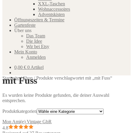
XXL-Taschen
Wohnaccessoires
Adventskisten
Öffnungszeiten & Termine
Gartenfeste
Über uns
Das Team
Die Idee
Wir bei Etsy
Mein Konto
Anmelden
0,00
€
0 Artikel
mit Fuss
Startseite
/
Shop
/
Produkte verschlagwortet mit „mit Fuss“
Es wurden keine Produkte gefunden, die deiner Auswahl
entsprechen.
Produktkategorien
Mon Ami(e) Vintage GbR
4.8