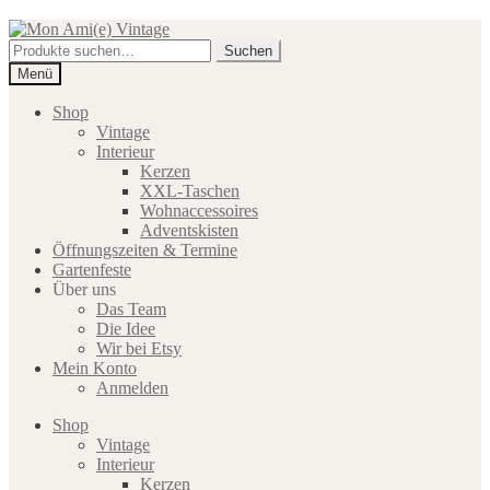
Zur
Zum
Navigation
Inhalt
Suche
Suchen
springen
springen
nach:
Menü
Shop
Vintage
Interieur
Kerzen
XXL-Taschen
Wohnaccessoires
Adventskisten
Öffnungszeiten & Termine
Gartenfeste
Über uns
Das Team
Die Idee
Wir bei Etsy
Mein Konto
Anmelden
Shop
Vintage
Interieur
Kerzen