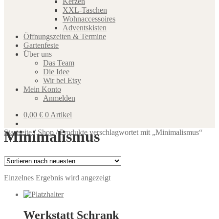
Kerzen
XXL-Taschen
Wohnaccessoires
Adventskisten
Öffnungszeiten & Termine
Gartenfeste
Über uns
Das Team
Die Idee
Wir bei Etsy
Mein Konto
Anmelden
0,00
€
0 Artikel
Minimalismus
Startseite
/
Shop
/
Produkte verschlagwortet mit „Minimalismus“
Einzelnes Ergebnis wird angezeigt
Werkstatt Schrank