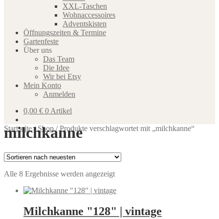
XXL-Taschen
Wohnaccessoires
Adventskisten
Öffnungszeiten & Termine
Gartenfeste
Über uns
Das Team
Die Idee
Wir bei Etsy
Mein Konto
Anmelden
0,00
€
0 Artikel
milchkanne
Startseite
/
Shop
/
Produkte verschlagwortet mit „milchkanne“
Nach
Alle 8 Ergebnisse werden angezeigt
neuesten
sortiert
Milchkanne "128" | vintage