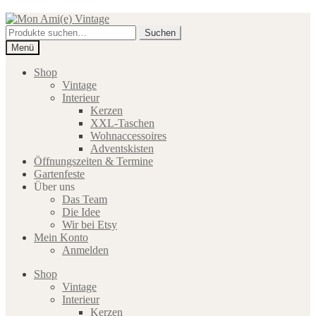
Zur
Zum
Navigation
Inhalt
Suche
Suchen
springen
springen
nach:
Menü
Shop
Vintage
Interieur
Kerzen
XXL-Taschen
Wohnaccessoires
Adventskisten
Öffnungszeiten & Termine
Gartenfeste
Über uns
Das Team
Die Idee
Wir bei Etsy
Mein Konto
Anmelden
Shop
Vintage
Interieur
Kerzen