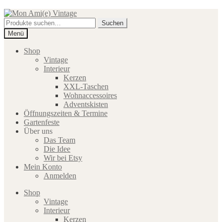
Zur
Zum
Navigation
Inhalt
Suche
Suchen
springen
springen
nach:
Menü
Shop
Vintage
Interieur
Kerzen
XXL-Taschen
Wohnaccessoires
Adventskisten
Öffnungszeiten & Termine
Gartenfeste
Über uns
Das Team
Die Idee
Wir bei Etsy
Mein Konto
Anmelden
Shop
Vintage
Interieur
Kerzen