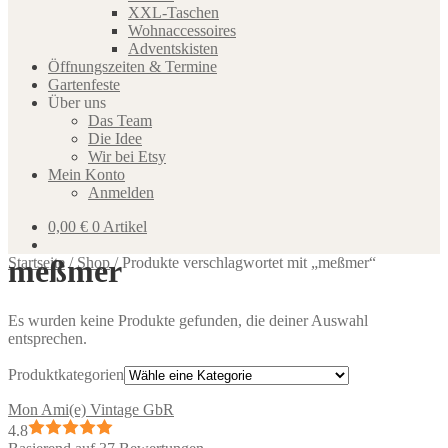
XXL-Taschen
Wohnaccessoires
Adventskisten
Öffnungszeiten & Termine
Gartenfeste
Über uns
Das Team
Die Idee
Wir bei Etsy
Mein Konto
Anmelden
0,00
€
0 Artikel
meßmer
Startseite
/
Shop
/
Produkte verschlagwortet mit „meßmer“
Es wurden keine Produkte gefunden, die deiner Auswahl
entsprechen.
Produktkategorien
Mon Ami(e) Vintage GbR
4.8