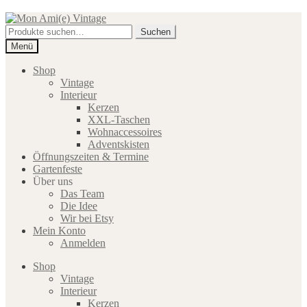
Zur
Zum
Navigation
Inhalt
Suche
Suchen
springen
springen
nach:
Menü
Shop
Vintage
Interieur
Kerzen
XXL-Taschen
Wohnaccessoires
Adventskisten
Öffnungszeiten & Termine
Gartenfeste
Über uns
Das Team
Die Idee
Wir bei Etsy
Mein Konto
Anmelden
Shop
Vintage
Interieur
Kerzen