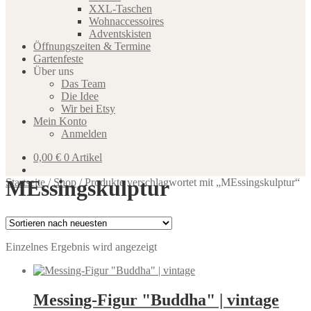
XXL-Taschen
Wohnaccessoires
Adventskisten
Öffnungszeiten & Termine
Gartenfeste
Über uns
Das Team
Die Idee
Wir bei Etsy
Mein Konto
Anmelden
0,00
€
0 Artikel
MEssingskulptur
Startseite
/
Shop
/
Produkte verschlagwortet mit „MEssingskulptur“
Einzelnes Ergebnis wird angezeigt
Messing-Figur "Buddha" | vintage