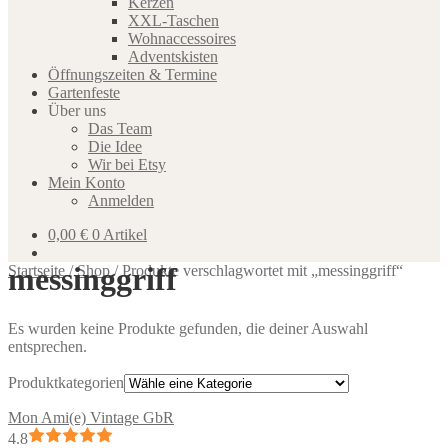
Kerzen
XXL-Taschen
Wohnaccessoires
Adventskisten
Öffnungszeiten & Termine
Gartenfeste
Über uns
Das Team
Die Idee
Wir bei Etsy
Mein Konto
Anmelden
0,00
€
0 Artikel
messinggriff
Startseite
/
Shop
/
Produkte verschlagwortet mit „messinggriff“
Es wurden keine Produkte gefunden, die deiner Auswahl
entsprechen.
Produktkategorien
Mon Ami(e) Vintage GbR
4.8